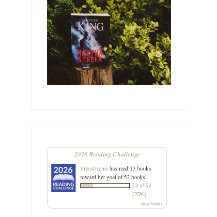
2026 Reading Challenge
Przestrzenie
has read 13 books
toward her goal of 52 books.
13 of 52
(25%)
view books