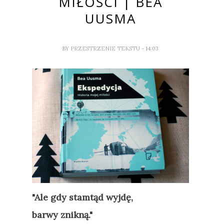
MIŁOŚCI | BEA
UUSMA
BY
PRZESTRZENIE TEKSTU
- 14:03
"Ale gdy stamtąd wyjdę,
barwy znikną."