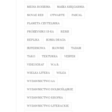
MEDIA RODZINA
NASZA KSIĘGARNIA
NOVAE RES
OTWARTE
PASCAL
PLANETA CZYTELNIKA
PRÓSZYŃSKI I S-KA
REBIS
REPLIKA
SONIA DRAGA
SUPERNOWA
SŁOWNE
TADAM
TAKO
TEKTURKA
VESPER
VIDEOGRAF
W.A.B.
WIELKA LITERA
WILGA
WYDAWNICTWO AA
WYDAWNICTWO DOLNOŚLĄSKIE
WYDAWNICTWO KROPKA
WYDAWNICTWO LITERACKIE