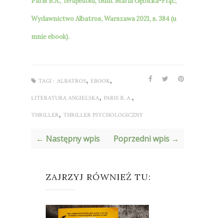
Paris B.A.,
Terapeutka
,
tłum.
Maria Gębicka-Frąc,
Wydawnictwo Albatros, Warszawa 2021, s. 384 (u
mnie ebook).
,
,
TAGI :
ALBATROS
EBOOK
,
,
LITERATURA ANGIELSKA
PARIS B. A.
,
THRILLER
THRILLER PSYCHOLOGICZNY
← Następny wpis
Poprzedni wpis →
ZAJRZYJ RÓWNIEŻ TU: