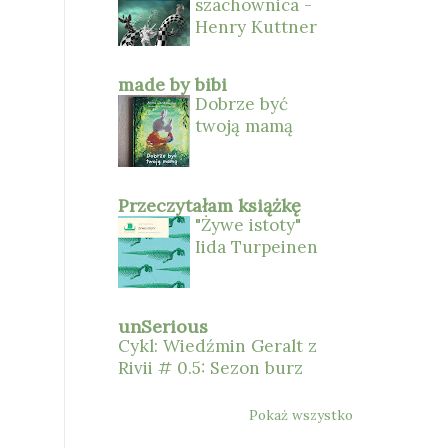
szachownica -
Henry Kuttner
made by bibi
Dobrze być
twoją mamą
Przeczytałam książkę
"Żywe istoty"
Iida Turpeinen
unSerious
Cykl: Wiedźmin Geralt z
Rivii # 0.5: Sezon burz
Pokaż wszystko