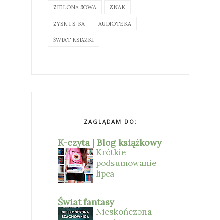
ZIELONA SOWA
ZNAK
ZYSK I S-KA
AUDIOTEKA
ŚWIAT KSIĄŻKI
ZAGLĄDAM DO:
K-czyta | Blog książkowy
Krótkie
podsumowanie
lipca
Świat fantasy
Nieskończona