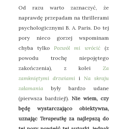
Od razu warto zaznaczyć, że
naprawdę przepadam na thrillerami
psychologicznymi B. A. Paris. Do tej
pory nieco gorzej wspominam
chyba tylko
Pozwól mi wrócić
(z
powodu trochę niepojętego
zakończenia), z kolei
Za
zamkniętymi drzwiami
i
Na skraju
załamania
były bardzo udane
(pierwsza bardziej!).
Nie wiem, czy
będę wystarczająco obiektywna,
uznając
Terapeutkę
za najlepszą do
tej pory powieść tej autorki, jednak