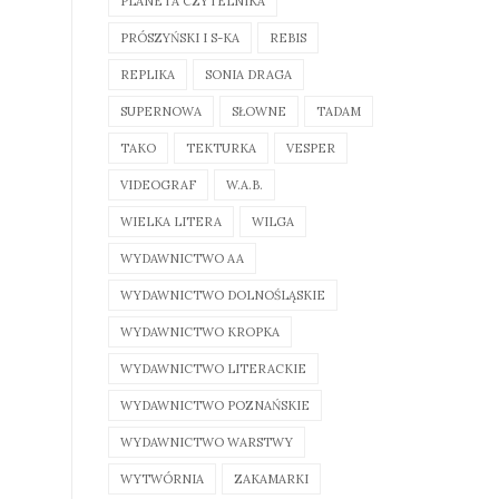
PLANETA CZYTELNIKA
PRÓSZYŃSKI I S-KA
REBIS
REPLIKA
SONIA DRAGA
SUPERNOWA
SŁOWNE
TADAM
TAKO
TEKTURKA
VESPER
VIDEOGRAF
W.A.B.
WIELKA LITERA
WILGA
WYDAWNICTWO AA
WYDAWNICTWO DOLNOŚLĄSKIE
WYDAWNICTWO KROPKA
WYDAWNICTWO LITERACKIE
WYDAWNICTWO POZNAŃSKIE
WYDAWNICTWO WARSTWY
WYTWÓRNIA
ZAKAMARKI