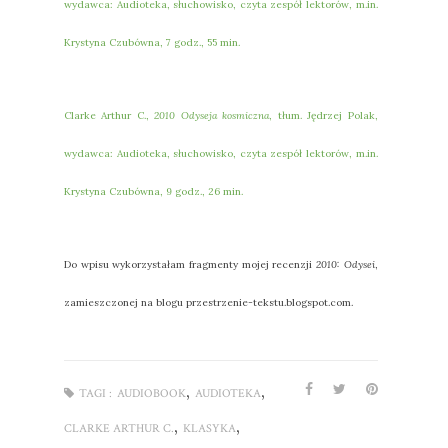
wydawca: Audioteka, słuchowisko, czyta zespół lektorów, m.in.
Krystyna Czubówna, 7 godz., 55 min.
Clarke Arthur C.,
2010 Odyseja kosmiczna
, tłum. Jędrzej Polak,
wydawca: Audioteka, słuchowisko, czyta zespół lektorów, m.in.
Krystyna Czubówna, 9 godz., 26 min.
Do wpisu wykorzystałam fragmenty mojej recenzji
2010: Odysei
,
zamieszczonej na blogu przestrzenie-tekstu.blogspot.com.
,
,
TAGI :
AUDIOBOOK
AUDIOTEKA
,
,
CLARKE ARTHUR C.
KLASYKA