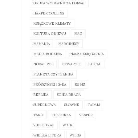
GRUPA WYDAWNICZA FOKSAL
HARPER COLLINS
KSIĄŻKOWE KLIMATY
KULTURA GNIEWU
MAG
MAMANIA
MARGINESY
MEDIA RODZINA
NASZA KSIĘGARNIA
NOVAE RES
OTWARTE
PASCAL
PLANETA CZYTELNIKA
PRÓSZYŃSKI I S-KA
REBIS
REPLIKA
SONIA DRAGA
SUPERNOWA
SŁOWNE
TADAM
TAKO
TEKTURKA
VESPER
VIDEOGRAF
W.A.B.
WIELKA LITERA
WILGA