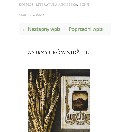
,
,
,
KOSMOS
LITERATURA ANGIELSKA
SCI-FI
SŁUCHOWISKO
← Następny wpis
Poprzedni wpis →
ZAJRZYJ RÓWNIEŻ TU: