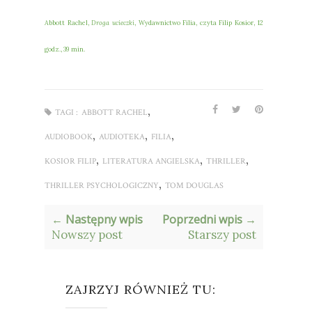
Abbott Rachel,
Droga ucieczki
, Wydawnictwo Filia, czyta Filip Kosior, 12
godz., 39 min.
,
TAGI :
ABBOTT RACHEL
,
,
,
AUDIOBOOK
AUDIOTEKA
FILIA
,
,
,
KOSIOR FILIP
LITERATURA ANGIELSKA
THRILLER
,
THRILLER PSYCHOLOGICZNY
TOM DOUGLAS
← Następny wpis
Poprzedni wpis →
Nowszy post
Starszy post
ZAJRZYJ RÓWNIEŻ TU: