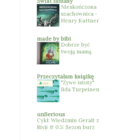
Świat fantasy
Nieskończona
szachownica -
Henry Kuttner
made by bibi
Dobrze być
twoją mamą
Przeczytałam książkę
"Żywe istoty"
Iida Turpeinen
unSerious
Cykl: Wiedźmin Geralt z
Rivii # 0.5: Sezon burz