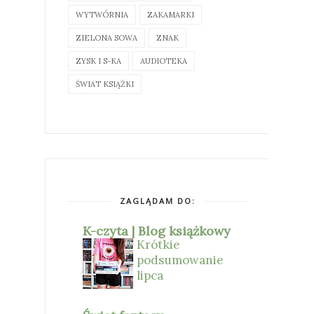
WYTWÓRNIA
ZAKAMARKI
ZIELONA SOWA
ZNAK
ZYSK I S-KA
AUDIOTEKA
ŚWIAT KSIĄŻKI
ZAGLĄDAM DO:
K-czyta | Blog książkowy
Krótkie
podsumowanie
lipca