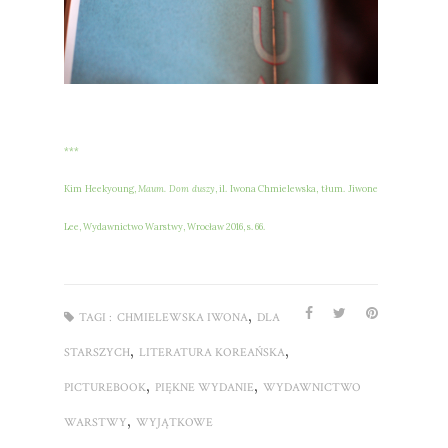
***
Kim Heekyoung,
Maum. Dom duszy
, il. Iwona Chmielewska, tłum. Jiwone
Lee, Wydawnictwo Warstwy, Wrocław 2016, s. 66.
,
TAGI :
CHMIELEWSKA IWONA
DLA
,
,
STARSZYCH
LITERATURA KOREAŃSKA
,
,
PICTUREBOOK
PIĘKNE WYDANIE
WYDAWNICTWO
,
WARSTWY
WYJĄTKOWE