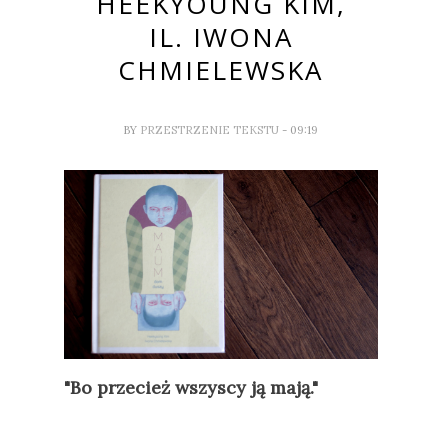
HEEKYOUNG KIM,
IL. IWONA
CHMIELEWSKA
BY
PRZESTRZENIE TEKSTU
- 09:19
"Bo przecież wszyscy ją mają."