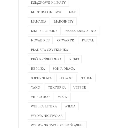
KSIĄŻKOWE KLIMATY
KULTURA GNIEWU
MAG
MAMANIA
MARGINESY
MEDIA RODZINA
NASZA KSIĘGARNIA
NOVAE RES
OTWARTE
PASCAL
PLANETA CZYTELNIKA
PRÓSZYŃSKI I S-KA
REBIS
REPLIKA
SONIA DRAGA
SUPERNOWA
SŁOWNE
TADAM
TAKO
TEKTURKA
VESPER
VIDEOGRAF
W.A.B.
WIELKA LITERA
WILGA
WYDAWNICTWO AA
WYDAWNICTWO DOLNOŚLĄSKIE