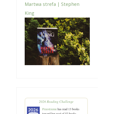
Martwa strefa | Stephen
King
2026 Reading Challenge
Przestrzenie
has read 13 books
toward her goal of 52 books.