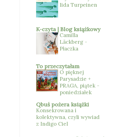
Iida Turpeinen
K-czyta | Blog książkowy
Camilla
Läckberg -
Płaczka
To przeczytałam
O pięknej
Parysadzie +
PRAGA, piątek -
poniedziałek
Qbuś pożera książki
Konsekrowana i
kolektywna, czyli wywiad
z Indigo Ciel