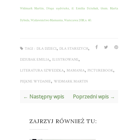
Widmark Martin,
Długa wędrówka
, il. Emilia Dziubak, tłum. Marta
Dybula, Wydawnictwo Mamania, Warszawa 2018, s. 40.
,
,
TAGI :
DLA DZIECI
DLA STARSZYCH
,
,
DZIUBAK EMILIA
ILUSTROWANE
,
,
,
LITERATURA SZWEDZKA
MAMANIA
PICTUREBOOK
,
PIĘKNE WYDANIE
WIDMARK MARTIN
← Następny wpis
Poprzedni wpis →
ZAJRZYJ RÓWNIEŻ TU: