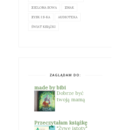
ZIELONA SOWA
ZNAK
ZYSK I S-KA
AUDIOTEKA
ŚWIAT KSIĄŻKI
ZAGLĄDAM DO:
made by bibi
Dobrze być
twoją mamą
Przeczytałam książkę
"Żywe istoty"