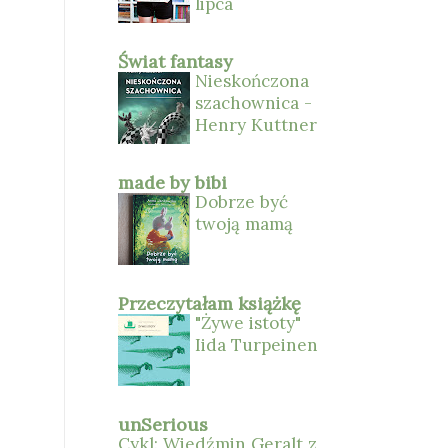
lipca
Świat fantasy
Nieskończona
szachownica -
Henry Kuttner
made by bibi
Dobrze być
twoją mamą
Przeczytałam książkę
"Żywe istoty"
Iida Turpeinen
unSerious
Cykl: Wiedźmin Geralt z