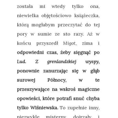
została mi wtedy tylko ona,
niewielka objętościowo książeczka,
którą mogłabym przeczytać do tej
pory w sumie ze sto razy. Aż w
końcu przyszedł
Migot
, zima i
odpowiedni czas, żeby sięgnąć po
Lud
.
Z grenlandzkiej wyspy
,
ponownie zanurzając się w głąb
surowej Północy, w te
przeszywające na wskroś magiczne
opowieści, które potrafi snuć chyba
tylko Wiśniewska.
To zupełnie inny,
niezwykle misterny, dojrzały i