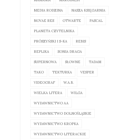
MAMANIA
MARGINESY
MEDIA RODZINA
NASZA KSIĘGARNIA
NOVAE RES
OTWARTE
PASCAL
PLANETA CZYTELNIKA
PRÓSZYŃSKI I S-KA
REBIS
REPLIKA
SONIA DRAGA
SUPERNOWA
SŁOWNE
TADAM
TAKO
TEKTURKA
VESPER
VIDEOGRAF
W.A.B.
WIELKA LITERA
WILGA
WYDAWNICTWO AA
WYDAWNICTWO DOLNOŚLĄSKIE
WYDAWNICTWO KROPKA
WYDAWNICTWO LITERACKIE