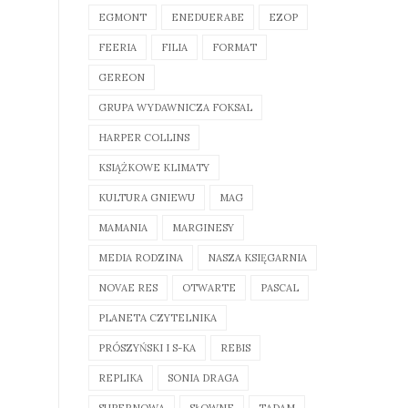
EGMONT
ENEDUERABE
EZOP
FEERIA
FILIA
FORMAT
GEREON
GRUPA WYDAWNICZA FOKSAL
HARPER COLLINS
KSIĄŻKOWE KLIMATY
KULTURA GNIEWU
MAG
MAMANIA
MARGINESY
MEDIA RODZINA
NASZA KSIĘGARNIA
NOVAE RES
OTWARTE
PASCAL
PLANETA CZYTELNIKA
PRÓSZYŃSKI I S-KA
REBIS
REPLIKA
SONIA DRAGA