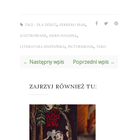
,
,
TAGI :
DLA DZIECI
FERRERO MAR
,
,
ILUSTROWANE
ISERN SUSANNA
,
,
LITERATURA HISZPAŃSKA
PICTUREBOOK
TAKO
← Następny wpis
Poprzedni wpis →
ZAJRZYJ RÓWNIEŻ TU: