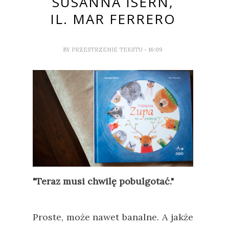
SUSANNA ISERN,
IL. MAR FERRERO
BY
PRZESTRZENIE TEKSTU
- 16:09
"Teraz musi chwilę pobulgotać."
Proste, może nawet banalne. A jakże