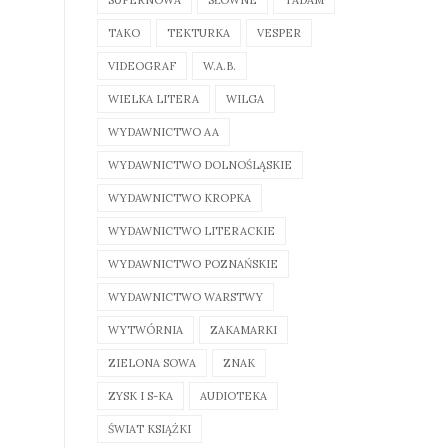
SUPERNOWA
SŁOWNE
TADAM
TAKO
TEKTURKA
VESPER
VIDEOGRAF
W.A.B.
WIELKA LITERA
WILGA
WYDAWNICTWO AA
WYDAWNICTWO DOLNOŚLĄSKIE
WYDAWNICTWO KROPKA
WYDAWNICTWO LITERACKIE
WYDAWNICTWO POZNAŃSKIE
WYDAWNICTWO WARSTWY
WYTWÓRNIA
ZAKAMARKI
ZIELONA SOWA
ZNAK
ZYSK I S-KA
AUDIOTEKA
ŚWIAT KSIĄŻKI