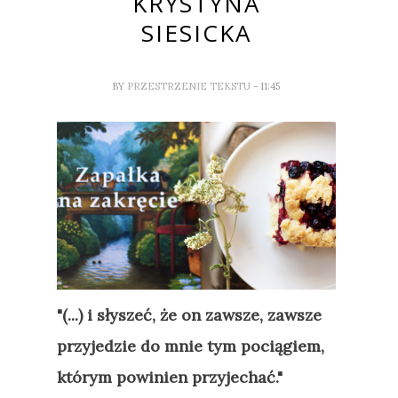
KRYSTYNA
SIESICKA
BY
PRZESTRZENIE TEKSTU
- 11:45
"(...) i słyszeć, że on zawsze, zawsze
przyjedzie do mnie tym pociągiem,
którym powinien przyjechać."