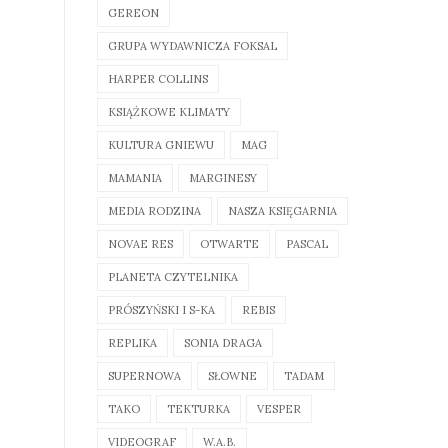
GEREON
GRUPA WYDAWNICZA FOKSAL
HARPER COLLINS
KSIĄŻKOWE KLIMATY
KULTURA GNIEWU
MAG
MAMANIA
MARGINESY
MEDIA RODZINA
NASZA KSIĘGARNIA
NOVAE RES
OTWARTE
PASCAL
PLANETA CZYTELNIKA
PRÓSZYŃSKI I S-KA
REBIS
REPLIKA
SONIA DRAGA
SUPERNOWA
SŁOWNE
TADAM
TAKO
TEKTURKA
VESPER
VIDEOGRAF
W.A.B.