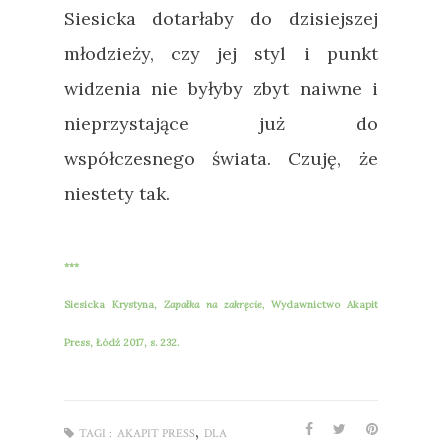
Siesicka dotarłaby do dzisiejszej
młodzieży, czy jej styl i punkt
widzenia nie byłyby zbyt naiwne i
nieprzystające już do
współczesnego świata. Czuję, że
niestety tak.
***
Siesicka Krystyna,
Zapałka na zakręcie,
Wydawnictwo Akapit
Press, Łódź 2017, s. 232.
,
TAGI :
AKAPIT PRESS
DLA