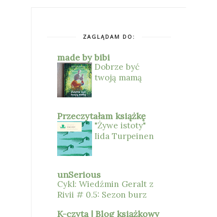
ZAGLĄDAM DO:
made by bibi
Dobrze być
twoją mamą
Przeczytałam książkę
"Żywe istoty"
Iida Turpeinen
unSerious
Cykl: Wiedźmin Geralt z
Rivii # 0.5: Sezon burz
K-czyta | Blog książkowy