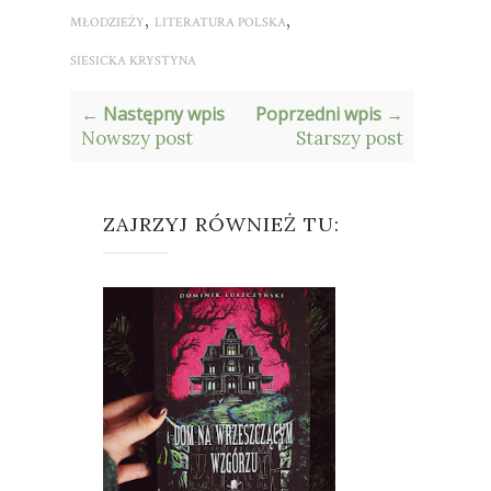
,
,
MŁODZIEŻY
LITERATURA POLSKA
SIESICKA KRYSTYNA
← Następny wpis
Poprzedni wpis →
Nowszy post
Starszy post
ZAJRZYJ RÓWNIEŻ TU: