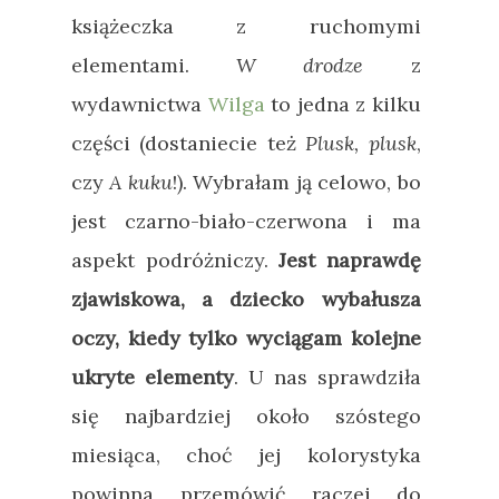
książeczka z ruchomymi
elementami.
W drodze
z
wydawnictwa
Wilga
to jedna z kilku
części (dostaniecie też
Plusk, plusk
,
czy
A kuku
!). Wybrałam ją celowo, bo
jest czarno-biało-czerwona i ma
aspekt podróżniczy.
Jest naprawdę
zjawiskowa, a dziecko wybałusza
oczy, kiedy tylko wyciągam kolejne
ukryte elementy
. U nas sprawdziła
się najbardziej około szóstego
miesiąca, choć jej kolorystyka
powinna przemówić raczej do