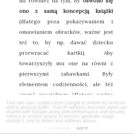
mi również na tym, by
oswoiło się
ono z samą koncepcją książki
(dlatego poza pokazywaniem i
omawianiem obrazków, ważne jest
też to, by np. dawać dziecku
przewracać kartki). Aby
towarzyszyły mu one na równi z
pierwszymi zabawkami. Były
elementem codzienności, ale też
czymś specjalnym (dlatego ważne
This site uses cookies from Google to deliver its services
są rytuały, np. zasiadanie do
and to analyze traffic. Your IP address and user-agent are
shared with Google along with performance and security
czytania przed snem, albo poranki z
metrics to ensure quality of service, generate usage
statistics, and to detect and address abuse.
książką). W pudłach czeka na nas
LEARN MORE
GOT IT