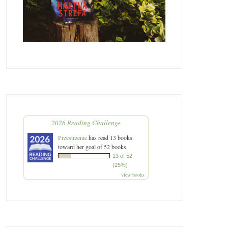
2026 Reading Challenge
Przestrzenie
has read 13 books
toward her goal of 52 books.
13 of 52
(25%)
view books