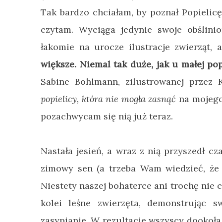
Tak bardzo chciałam, by poznał Popielic
czytam. Wyciąga jedynie swoje obślinio
łakomie na urocze ilustracje zwierząt,
większe. Niemal tak duże, jak u małej pop
Sabine Bohlmann, zilustrowanej przez K
popielicy, która nie mogła zasnąć
na mojego 
pozachwycam się nią już teraz.
Nastała jesień, a wraz z nią przyszedł cz
zimowy sen (a trzeba Wam wiedzieć, że p
Niestety naszej bohaterce ani trochę nie
kolei leśne zwierzęta, demonstrując 
zasypianie. W rezultacie wszyscy dookoła