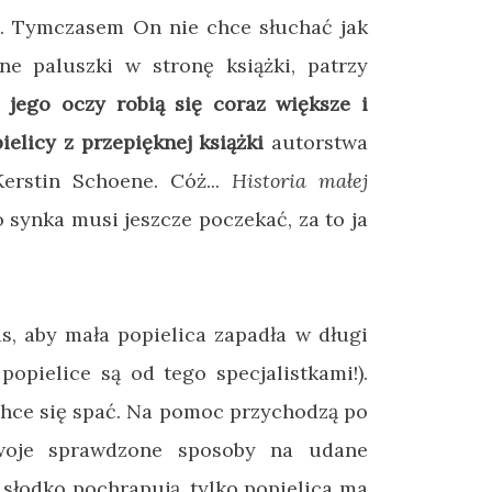
ę. Tymczasem On nie chce słuchać jak
ne paluszki w stronę książki, patrzy
 a
jego oczy robią się coraz większe i
ielicy z przepięknej książki
autorstwa
erstin Schoene. Cóż...
Historia małej
synka musi jeszcze poczekać, za to ja
as, aby mała popielica zapadła w długi
opielice są od tego specjalistkami!).
 chce się spać. Na pomoc przychodzą po
swoje sprawdzone sposoby na udane
 słodko pochrapują, tylko popielica ma