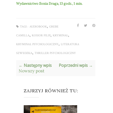
Wydawnictwo Sonia Draga
, 13
godz., 1 min.
,
TAGI :
AUDIOBOOK
GREBE
,
,
,
CAMILLA
KOSIOR FILIP
KRYMINAŁ
,
KRYMINAŁ PSYCHOLOGICZNY
LITERATURA
,
SZWEDZKA
THRILLER PSYCHOLOGICZNY
← Następny wpis
Poprzedni wpis →
Nowszy post
ZAJRZYJ RÓWNIEŻ TU: