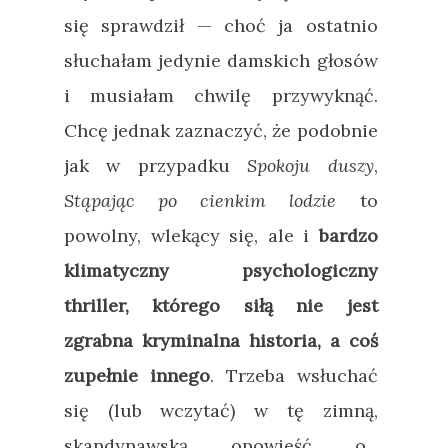
się sprawdził
—
choć ja ostatnio
słuchałam jedynie damskich głosów
i musiałam chwilę przywyknąć.
Chcę jednak zaznaczyć, że podobnie
jak w przypadku
Spokoju duszy
,
Stąpając po cienkim lodzie
to
powolny, wlekący się, ale i
bardzo
klimatyczny psychologiczny
thriller, którego siłą nie jest
zgrabna kryminalna historia, a coś
zupełnie innego
. Trzeba wsłuchać
się (lub wczytać) w tę zimną,
skandynawską opowieść o...