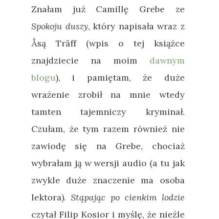
Znałam już Camillę Grebe ze
Spokoju duszy
, który napisała wraz z
Åsą Träff (wpis o tej książce
znajdziecie na moim
dawnym
blogu
), i pamiętam, że duże
wrażenie zrobił na mnie wtedy
tamten tajemniczy kryminał.
Czułam, że tym razem również nie
zawiodę się na Grebe, chociaż
wybrałam ją w wersji audio (a tu jak
zwykle duże znaczenie ma osoba
lektora).
Stąpając po cienkim lodzie
czytał Filip Kosior i myślę, że nieźle