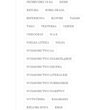
PRÓSZYŃSKI I S-KA
REBIS
REPLIKA
SONIA DRAGA
SUPERNOWA
SŁOWNE
TADAM
TAKO
TEKTURKA
VESPER
VIDEOGRAF
W.A.B.
WIELKA LITERA
WILGA
WYDAWNICTWO AA
WYDAWNICTWO DOLNOŚLĄSKIE
WYDAWNICTWO KROPKA
WYDAWNICTWO LITERACKIE
WYDAWNICTWO POZNAŃSKIE
WYDAWNICTWO WARSTWY
WYTWÓRNIA
ZAKAMARKI
ZIELONA SOWA
ZNAK