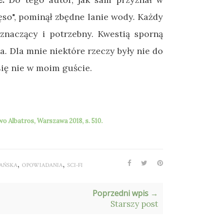
ęso", pominął zbędne lanie wody. Każdy
 znaczący i potrzebny. Kwestią sporną
. Dla mnie niektóre rzeczy były nie do
się nie w moim guście.
Albatros, Warszawa 2018, s. 510.
,
,
AŃSKA
OPOWIADANIA
SCI-FI
Poprzedni wpis →
Starszy post