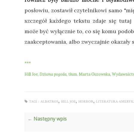
posłowiu, zostawił czytelnikowi samo "mi
szczegół każdego tekstu zdaje się tutaj
może być wyłącznie to, co się komu podoba
zaakceptowania, albo zwyczajnie okazały 
***
Hill Joe,
Dziwna pogoda
,
tłum.
Marta Guzowska, Wydawnictwo 
,
,
,
TAGI :
ALBATROS
HILL JOE
HORROR
LITERATURA AMERYK
← Następny wpis