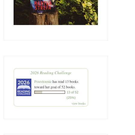
2026 Reading Challenge
Przestrzenie
has read 13 books
toward her goal of 52 books.
13 of 52
(25%)
view books