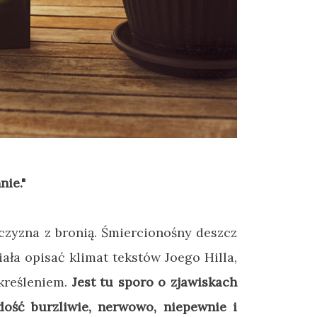
nie."
czyzna z bronią. Śmiercionośny deszcz
ała opisać klimat tekstów Joego Hilla,
kreśleniem.
Jest tu sporo o zjawiskach
ość burzliwie, nerwowo, niepewnie i