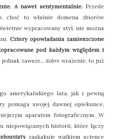
cznie. A nawet sentymentalnie.
Przede
o, choć to właśnie domena zbiorów
 świetnie wypracowany styl, nie można
źni.
Cztery opowiadania zamieszczone
dopracowane pod każdym względem i
 jednak zawsze...
dobre
wrażenie, to już
go amerykańskiego lata, jak i pewną
óry pomaga swojej dawnej opiekunce,
wniejszym aparatem fotograficznym. W
u niepowiązanych historii, które łączy
ebowzięty
zaskakuje wątkiem science