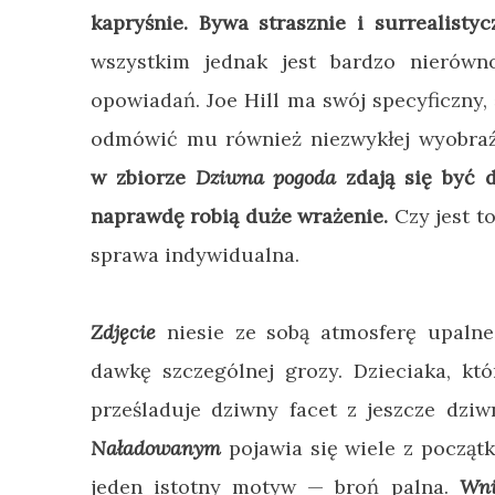
kapryśnie. Bywa strasznie i surrealisty
wszystkim jednak jest bardzo nierówn
opowiadań. Joe Hill ma swój specyficzny,
odmówić mu również niezwykłej wyobra
w zbiorze
Dziwna pogoda
zdają się być 
naprawdę robią duże wrażenie.
Czy jest to
sprawa indywidualna.
Zdjęcie
niesie ze sobą
atmosferę upalne
dawkę szczególnej grozy. Dzieciaka, kt
prześladuje dziwny facet z jeszcze dzi
Naładowanym
pojawia się wiele z początk
jeden istotny motyw
—
broń palna.
Wni