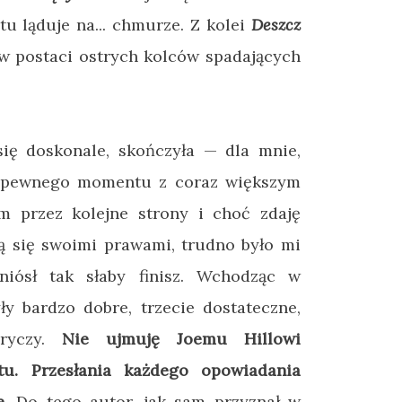
tu ląduje na... chmurze. Z kolei
Deszcz
 postaci ostrych kolców spadających
 się doskonale, skończyła
—
dla mnie,
 pewnego momentu z coraz większym
 przez kolejne strony i choć zdaję
ą się swoimi prawami, trudno było mi
niósł tak słaby finisz. Wchodząc w
y bardzo dobre, trzecie dostateczne,
oryczy.
Nie ujmuję Joemu Hillowi
tu. Przesłania każdego opowiadania
.
Do tego autor, jak sam przyznał w