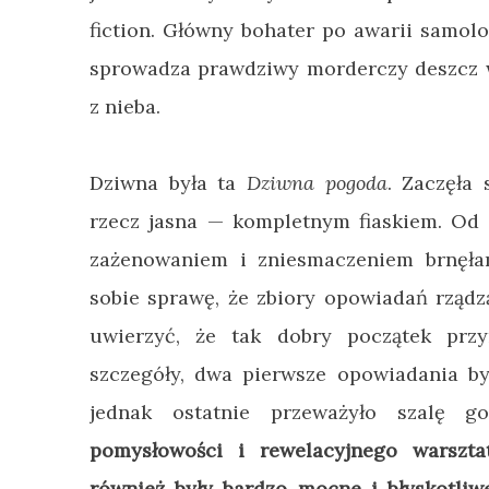
fiction. Główny bohater po awarii samolo
sprowadza prawdziwy morderczy deszcz w
z nieba.
Dziwna była ta
Dziwna pogoda
. Zaczęła
rzecz jasna
—
kompletnym fiaskiem. Od
zażenowaniem i zniesmaczeniem brnęłam
sobie sprawę, że zbiory opowiadań rządz
uwierzyć, że tak dobry początek przy
szczegóły, dwa pierwsze opowiadania był
jednak ostatnie przeważyło szalę g
pomysłowości i rewelacyjnego warszta
również były bardzo mocne i błyskotliwe