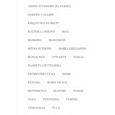
GRUPA WYDAWNICZA FOKSAL
HARPER COLLINS
KSIĄŻKOWE KLIMATY
KULTURA GNIEWU
MAG
MAMANIA
MARGINESY
MEDIA RODZINA
NASZA KSIĘGARNIA
NOVAE RES
OTWARTE
PASCAL
PLANETA CZYTELNIKA
PRÓSZYŃSKI I S-KA
REBIS
REPLIKA
SONIA DRAGA
SUPERNOWA
SŁOWNE
TADAM
TAKO
TEKTURKA
VESPER
VIDEOGRAF
W.A.B.