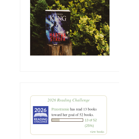
2026 Reading Challenge
Przestrzenie
has read 13 books
toward her goal of 52 books.
13 of 52
(25%)
view books