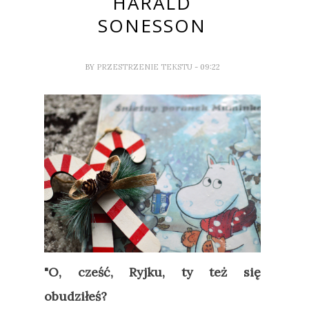
HARALD
SONESSON
BY
PRZESTRZENIE TEKSTU
- 09:22
"O, cześć, Ryjku, ty też się
obudziłeś?