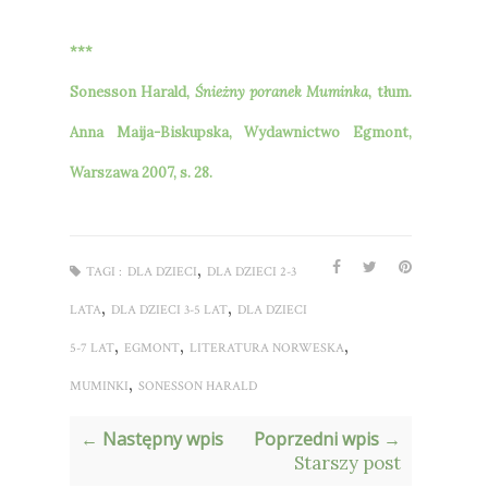
***
Sonesson Harald,
Śnieżny poranek Muminka
, tłum.
Anna Maija-Biskupska, Wydawnictwo Egmont,
Warszawa 2007, s. 28.
,
TAGI :
DLA DZIECI
DLA DZIECI 2-3
,
,
LATA
DLA DZIECI 3-5 LAT
DLA DZIECI
,
,
,
5-7 LAT
EGMONT
LITERATURA NORWESKA
,
MUMINKI
SONESSON HARALD
← Następny wpis
Poprzedni wpis →
Starszy post