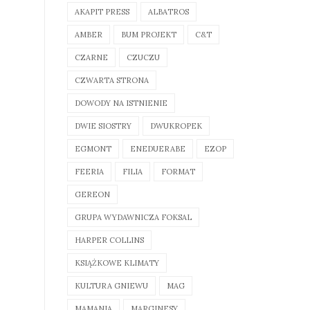
AKAPIT PRESS
ALBATROS
AMBER
BUM PROJEKT
C&T
CZARNE
CZUCZU
CZWARTA STRONA
DOWODY NA ISTNIENIE
DWIE SIOSTRY
DWUKROPEK
EGMONT
ENEDUERABE
EZOP
FEERIA
FILIA
FORMAT
GEREON
GRUPA WYDAWNICZA FOKSAL
HARPER COLLINS
KSIĄŻKOWE KLIMATY
KULTURA GNIEWU
MAG
MAMANIA
MARGINESY