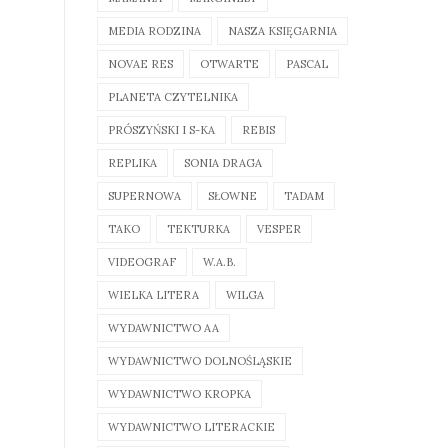
MEDIA RODZINA
NASZA KSIĘGARNIA
NOVAE RES
OTWARTE
PASCAL
PLANETA CZYTELNIKA
PRÓSZYŃSKI I S-KA
REBIS
REPLIKA
SONIA DRAGA
SUPERNOWA
SŁOWNE
TADAM
TAKO
TEKTURKA
VESPER
VIDEOGRAF
W.A.B.
WIELKA LITERA
WILGA
WYDAWNICTWO AA
WYDAWNICTWO DOLNOŚLĄSKIE
WYDAWNICTWO KROPKA
WYDAWNICTWO LITERACKIE