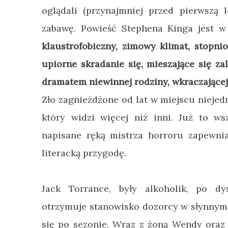
oglądali (przynajmniej przed pierwszą 
zabawę. Powieść Stephena Kinga jest w 
klaustrofobiczny, zimowy klimat, stopni
upiorne skradanie się, mieszające się za
dramatem niewinnej rodziny, wkraczające
Zło zagnieżdżone od lat w miejscu niejed
który widzi więcej niż inni. Już to ws
napisane ręką mistrza horroru zapewni
literacką przygodę.
Jack Torrance, były alkoholik, po dy
otrzymuje stanowisko dozorcy w słynnym 
się po sezonie. Wraz z żoną Wendy oraz