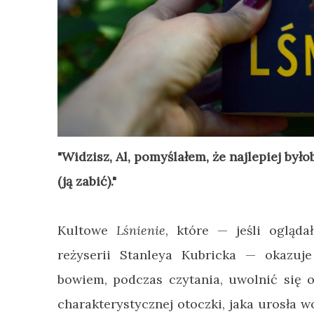
"Widzisz, Al, pomyślałem, że najlepiej było
(ją zabić)."
Kultowe
Lśnienie
, które
—
jeśli ogląda
reżyserii Stanleya Kubricka
—
okazuje 
bowiem, podczas czytania, uwolnić się od
charakterystycznej otoczki, jaka urosła wo