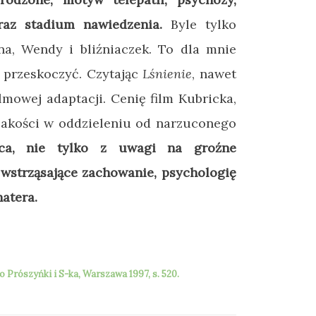
raz stadium nawiedzenia.
Byle tylko
a, Wendy i bliźniaczek. To dla mnie
 przeskoczyć. Czytając
Lśnienie
, nawet
ilmowej adaptacji. Cenię film Kubricka,
jakości w oddzieleniu od narzuconego
jąca, nie tylko z uwagi na groźne
 wstrząsające zachowanie, psychologię
atera.
 Prószyńki i S-ka, Warszawa 1997, s. 520.