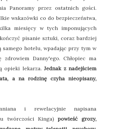
ia Panoramy przez ostatnich gości.
lkie wskazówki co do bezpieczeństwa,
kilka miesięcy w tych imponujących
kończyć pisanie sztuki, coraz bardziej
ią samego hotelu, wpadając przy tym w
ę zdrowiem Danny'ego. Chłopiec ma
ą opieki lekarza.
Jednak z nadejściem
ta, a na rodzinę czyha nieopisany,
mniana i rewelacyjnie napisana
ku twórczości Kinga)
powieść grozy,
odzone, motyw telepatii, psychozy,