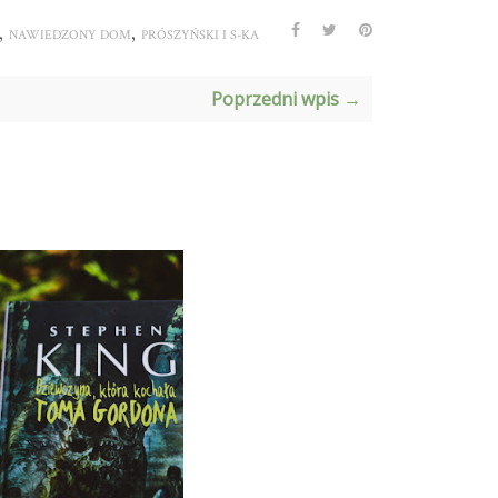
,
,
NAWIEDZONY DOM
PRÓSZYŃSKI I S-KA
Poprzedni wpis →