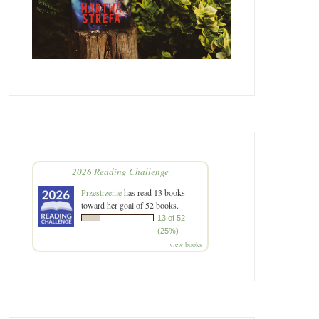
2026 Reading Challenge
Przestrzenie
has read 13 books
toward her goal of 52 books.
13 of 52
(25%)
view books