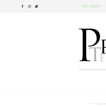
SPIS TREŚCI
horro