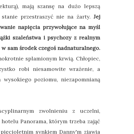
lekturą), mają szansę na dużo lepszą
stanie przestraszyć nie na żarty.
Jej
owanie napięcia przywołujące na myśl
lążki szaleństwa i psychozy z realnym
j w sam środek czegoś nadnaturalnego.
nokrotnie splamionym krwią. Chłopiec,
zystko robi niesamowite wrażenie, a
a wysokiego poziomu, niezapomnianą
scyplinarnym zwolnieniu z uczelni,
hotelu Panorama, którym trzeba zająć
 pięcioletnim synkiem Danny'm zjawia