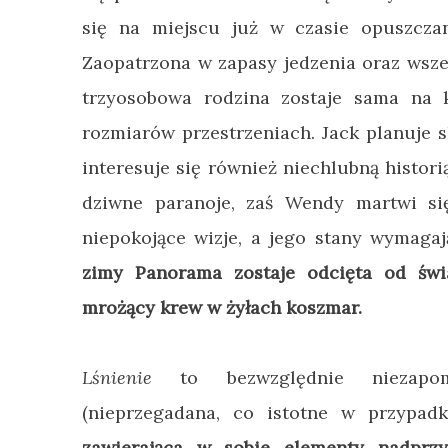
się na miejscu już w czasie opuszczan
Zaopatrzona w zapasy jedzenia oraz wsze
trzyosobowa rodzina zostaje sama na 
rozmiarów przestrzeniach. Jack planuje s
interesuje się również niechlubną histor
dziwne paranoje, zaś Wendy martwi si
niepokojące wizje, a jego stany wymagaj
zimy Panorama zostaje odcięta od świa
mrożący krew w żyłach koszmar.
Lśnienie
to bezwzględnie niezapo
(nieprzegadana, co istotne w przypad
zawierająca w sobie elementy nadprzyr