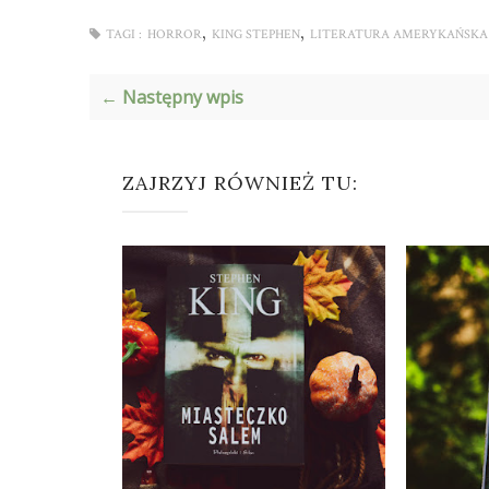
,
,
TAGI :
HORROR
KING STEPHEN
LITERATURA AMERYKAŃSKA
← Następny wpis
ZAJRZYJ RÓWNIEŻ TU: