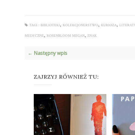
,
,
,
TAGI :
BIBLIOTEKI
KOLEKCJONERSTWO
KURIOZA
LITERAT
,
,
MEDYCZNE
ROSENBLOOM MEGAN
ZNAK
← Następny wpis
ZAJRZYJ RÓWNIEŻ TU: