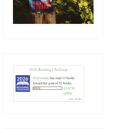
2026 Reading Challenge
Przestrzenie
has read 13 books
toward her goal of 52 books.
13 of 52
(25%)
view books