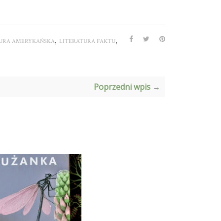
,
,
URA AMERYKAŃSKA
LITERATURA FAKTU
Poprzedni wpis →