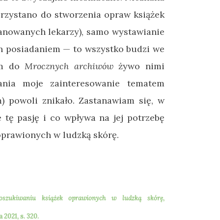
rzystano do stworzenia opraw książek
anowanych lekarzy), samo wystawianie
ich posiadaniem
—
to wszystko budzi we
łam do
Mrocznych archiwów
żywo nimi
ania moje zainteresowanie tematem
) powoli znikało. Zastanawiam się, w
 tę pasję i co wpływa na jej potrzebę
k oprawionych w ludzką skórę.
oszukiwaniu książek oprawionych w ludzką skórę
,
021, s. 320.