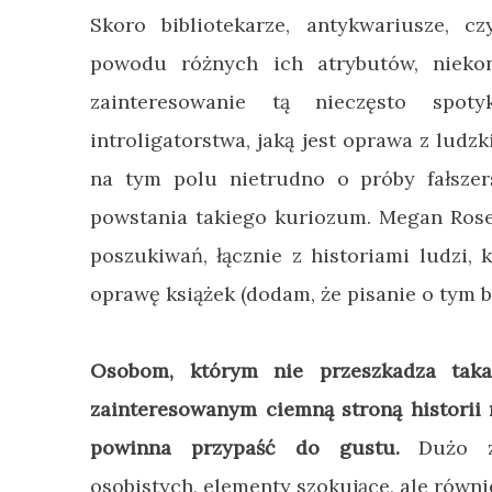
Skoro bibliotekarze, antykwariusze, c
powodu różnych ich atrybutów, niekon
zainteresowanie tą nieczęsto spot
introligatorstwa, jaką jest oprawa z ludzk
na tym polu nietrudno o próby fałsze
powstania takiego kuriozum. Megan Ros
poszukiwań, łącznie z historiami ludzi, 
oprawę książek (dodam, że pisanie o tym 
Osobom, którym nie przeszkadza tak
zainteresowanym ciemną stroną histori
powinna przypaść do gustu.
Dużo ze
osobistych, elementy szokujące, ale równ