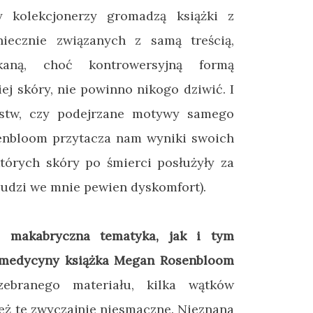
zy kolekcjonerzy gromadzą książki z
iecznie związanych z samą treścią,
ykaną, choć kontrowersyjną formą
iej skóry, nie powinno nikogo dziwić. I
rstw, czy podejrzane motywy samego
enbloom przytacza nam wyniki swoich
których skóry po śmierci posłużyły za
budzi we mnie pewien dyskomfort).
a makabryczna tematyka, jak i tym
i medycyny książka Megan Rosenbloom
branego materiału, kilka wątków
ież te zwyczajnie niesmaczne. Nieznana