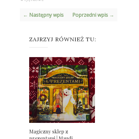
← Następny wpis
Poprzedni wpis →
ZAJRZYJ RÓWNIEŻ TU:
Magiczny sklep z
prezentami | Maudi...