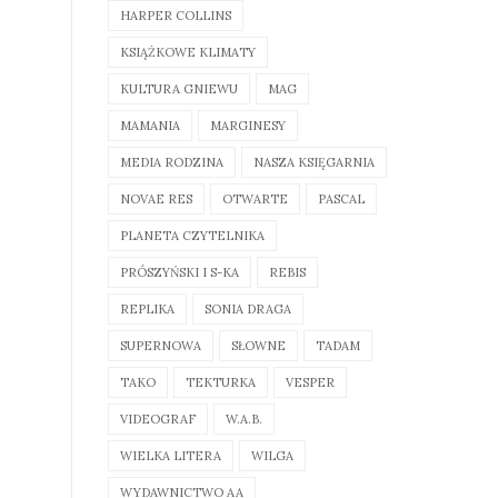
HARPER COLLINS
KSIĄŻKOWE KLIMATY
KULTURA GNIEWU
MAG
MAMANIA
MARGINESY
MEDIA RODZINA
NASZA KSIĘGARNIA
NOVAE RES
OTWARTE
PASCAL
PLANETA CZYTELNIKA
PRÓSZYŃSKI I S-KA
REBIS
REPLIKA
SONIA DRAGA
SUPERNOWA
SŁOWNE
TADAM
TAKO
TEKTURKA
VESPER
VIDEOGRAF
W.A.B.
WIELKA LITERA
WILGA
WYDAWNICTWO AA