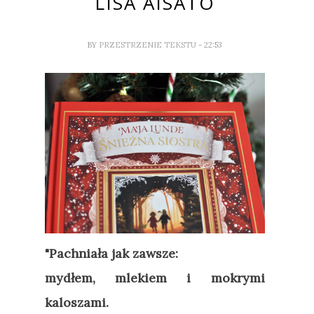
LISA AISATO
BY
PRZESTRZENIE TEKSTU
- 22:53
"Pachniała jak zawsze:
mydłem, mlekiem i mokrymi
kaloszami.