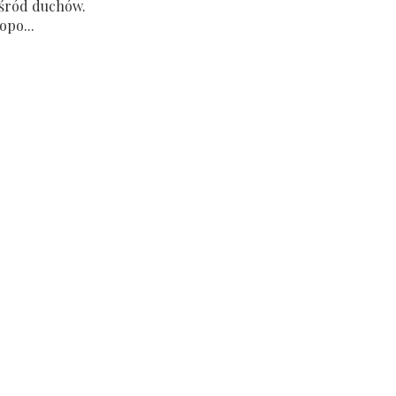
śród duchów.
opo...