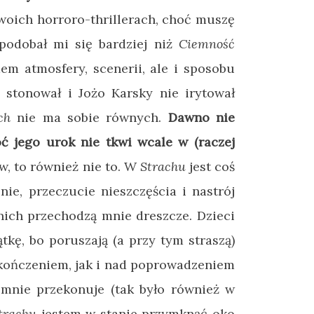
woich horroro-thrillerach, choć muszę
odobał mi się bardziej niż
Ciemność
dem atmosfery, scenerii, ale i sposobu
ę stonował i Jożo Karsky nie irytował
ach
nie ma sobie równych.
Dawno nie
ć jego urok nie tkwi wcale w (raczej
w, to również nie to. W
Strachu
jest coś
nie, przeczucie nieszczęścia i nastrój
nich przechodzą mnie dreszcze. Dzieci
ątkę, bo poruszają (a przy tym straszą)
akończeniem, jak i nad poprowadzeniem
i mnie przekonuje (tak było również w
trachu
jestem w stanie przymknąć oko