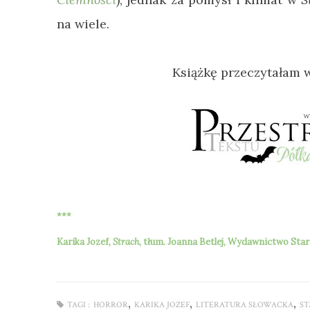
na wiele.
Książkę przeczytałam 
***
Karika Jozef,
Strach
,
tłum.
Joanna Betlej
, Wydawnictwo Stara
,
,
,
TAGI :
HORROR
KARIKA JOZEF
LITERATURA SŁOWACKA
ST