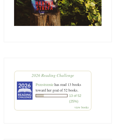
2026 Reading Challenge
Przestrzenie
has read 13 books
toward her goal of 52 books.
13 of 52
(25%)
view books