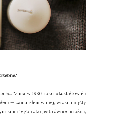
rzebne."
rachu
: "zima w 1986 roku ukształtowała
ałem
—
zamarzłem w niej, wiosna nigdy
ym zima tego roku jest równie mroźna,