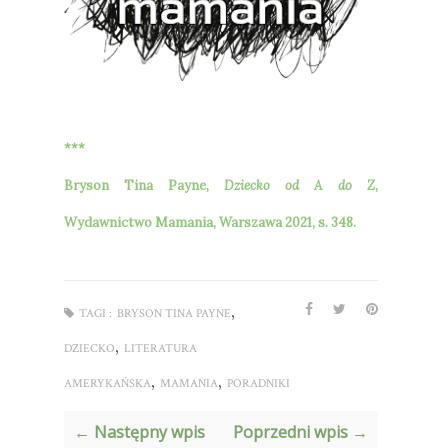
***
Bryson Tina Payne,
Dziecko od A do Z
,
Wydawnictwo Mamania, Warszawa 2021, s. 348.
,
TAGI :
BRYSON TINA PAYNE
,
DZIECKO
LITERATURA
,
,
AMERYKAŃSKA
MAMANIA
PORADNIKI
← Następny wpis
Poprzedni wpis →