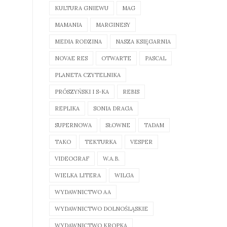
KULTURA GNIEWU
MAG
MAMANIA
MARGINESY
MEDIA RODZINA
NASZA KSIĘGARNIA
NOVAE RES
OTWARTE
PASCAL
PLANETA CZYTELNIKA
PRÓSZYŃSKI I S-KA
REBIS
REPLIKA
SONIA DRAGA
SUPERNOWA
SŁOWNE
TADAM
TAKO
TEKTURKA
VESPER
VIDEOGRAF
W.A.B.
WIELKA LITERA
WILGA
WYDAWNICTWO AA
WYDAWNICTWO DOLNOŚLĄSKIE
WYDAWNICTWO KROPKA