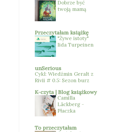
Dobrze być
twoją mamą
Przeczytałam książkę
"Żywe istoty"
Iida Turpeinen
unSerious
Cykl: Wiedźmin Geralt z
Rivii # 0.5: Sezon burz
K-czyta | Blog książkowy
Camilla
Läckberg -
Płaczka
To przeczytałam