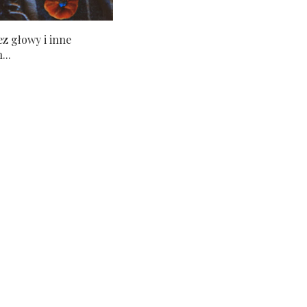
ez głowy i inne
...