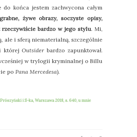
ie do końca jestem zachwycona całym
abne, żywe obrazy, soczyste opisy,
t rzeczywiście bardzo w jego stylu
. Mi,
 ale i sferą niematerialną, szczególnie
i której
Outsider
bardzo zapunktował.
wcześniej w trylogii kryminalnej o
Billu
cie po
Pana Mercedesa
).
ószyński i S-ka, Warszawa 2018, s. 640, u mnie