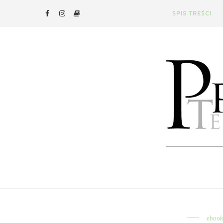
SPIS TREŚCI
eboo