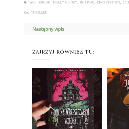
,
,
,
,
TAGI :
EBOOK
HOLLY GIBNEY
HORROR
KING STEPHEN
LI
,
KA
THRILLER
← Następny wpis
ZAJRZYJ RÓWNIEŻ TU: