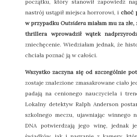
początku, który stanowił zapowiedź na
nastrój ustąpił miejsca horrorowi, i
choć 
w przypadku
Outsidera
miałam mu za złe, 
thrillera wprowadził wątek nadprzyrod
zniechęcenie. Wiedziałam jednak, że histo
chciała poznać ją w całości.
Wszystko zaczyna się od szczególnie pot
zostaje znalezione zmasakrowane ciało je
padają na cenionego nauczyciela i tren
Lokalny detektyw Ralph Anderson posta
szkolnego meczu, ujawniając winnego n
DNA potwierdzają jego winę, jednak je
świadków, jak i nagranie z kamery, któ