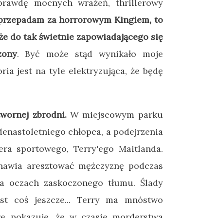
prawdę mocnych wrażeń, thrillerowy
przepadam za horrorowym Kingiem, to
że do tak świetnie zapowiadającego się
zony
. Być może stąd wynikało moje
ria jest na tyle elektryzująca, że będę
wornej zbrodni.
W miejscowym parku
denastoletniego chłopca, a podejrzenia
era sportowego, Terry'ego Maitlanda.
nawia aresztować mężczyznę podczas
a oczach zaskoczonego tłumu. Ślady
st coś jeszcze... Terry ma mnóstwo
re pokazuje, że w czasie morderstwa