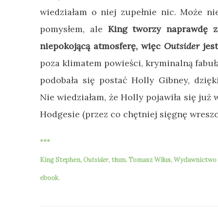
wiedziałam o niej zupełnie nic. Może n
pomysłem, ale
King tworzy naprawdę zgr
niepokojącą atmosferę, więc
Outsider
jes
poza klimatem powieści, kryminalną fabułą,
podobała się postać Holly Gibney, dzięk
Nie wiedziałam, że Holly pojawiła się już 
Hodgesie (przez co chętniej sięgnę wresz
***
King Stephen,
Outsider
,
tłum.
Tomasz Wilus, Wydawnictwo Pr
ebook.