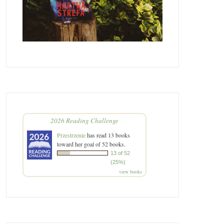
2026 Reading Challenge
Przestrzenie
has read 13 books
toward her goal of 52 books.
13 of 52
(25%)
view books