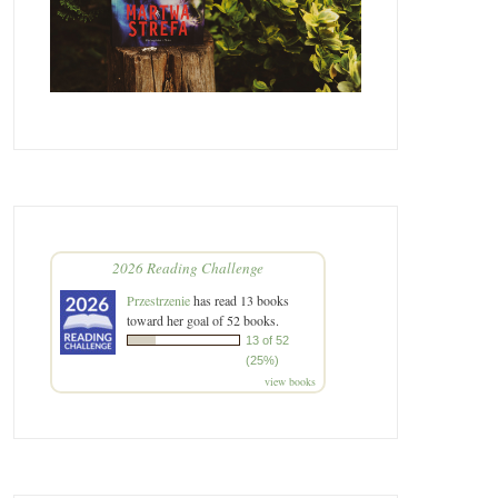
2026 Reading Challenge
Przestrzenie
has read 13 books
toward her goal of 52 books.
13 of 52
(25%)
view books