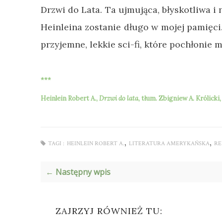
Drzwi do Lata. Ta ujmująca, błyskotliwa i
Heinleina zostanie długo w mojej pamięci.
przyjemne, lekkie sci-fi, które pochłonie m
***
Heinlein Robert A.,
Drzwi do lata
, tłum.
Zbigniew A. Królicki
,
,
TAGI :
HEINLEIN ROBERT A.
LITERATURA AMERYKAŃSKA
RE
← Następny wpis
ZAJRZYJ RÓWNIEŻ TU: