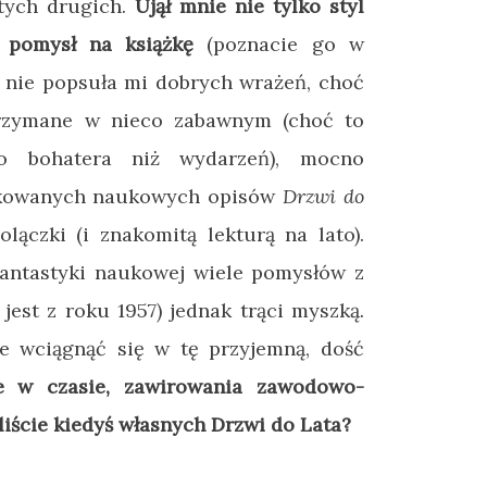
 tych drugich.
Ujął mnie nie tylko styl
m pomysł na książkę
(poznacie go w
 nie popsuła mi dobrych wrażeń, choć
trzymane w nieco zabawnym (choć to
go bohatera niż wydarzeń), mocno
ikowanych naukowych opisów
Drzwi do
ączki (i znakomitą lekturą na lato).
fantastyki naukowej wiele pomysłów z
jest z roku 1957) jednak trąci myszką
.
e wciągnąć się w tę przyjemną, dość
e w czasie, zawirowania zawodowo-
aliście kiedyś własnych Drzwi do Lata?