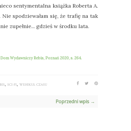
 nieco sentymentalna książka Roberta A.
 Nie spodziewałam się, że trafię na tak
nie zupełnie... gdzieś w środku lata.
, Dom Wydawniczy Rebis, Poznań 2020, s. 264.
,
,
BIS
SCI-FI
WEHIKUŁ CZASU
Poprzedni wpis →