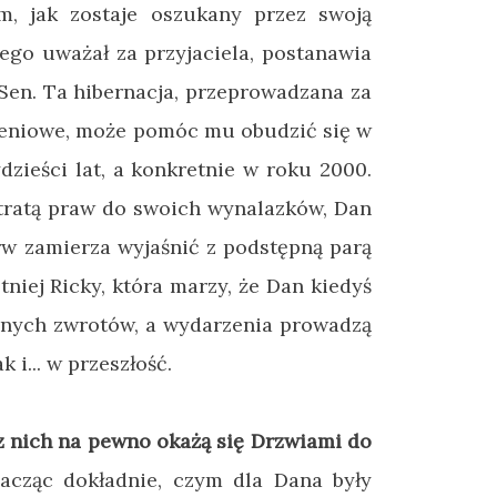
m, jak zostaje oszukany przez swoją
rego uważał za przyjaciela, postanawia
Sen. Ta hibernacja, przeprowadzana za
zeniowe, może pomóc mu obudzić się w
zieści lat, a konkretnie w roku 2000.
utratą praw do swoich wynalazków, Dan
rw zamierza wyjaśnić z podstępną parą
tniej Ricky, która marzy, że Dan kiedyś
wanych zwrotów, a wydarzenia prowadzą
 i... w przeszłość.
e z nich na pewno okażą się Drzwiami do
acząc dokładnie, czym dla Dana były