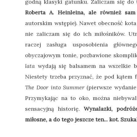
godną klasyki gatunku. Zaliczam się do
Roberta A. Heinleina, ale również sa
autorskim wstępie). Nawet obecność kota
nie zaliczam się do ich miłośników. U
raczej zasługa usposobienia główne
obyczajowym tonie, pozbawione skompl
lata
wydają się balsamem na wszelkie bol
Niestety trzeba przyznać, że pod kątem 
The Door into Summer
(pierwsze wydanie 
Przymykając na to oko, można niebywal
sensacyjną historię
.
Wynalazki, podróż
miłosne, a do tego jeszcze ten... kot. Szuk