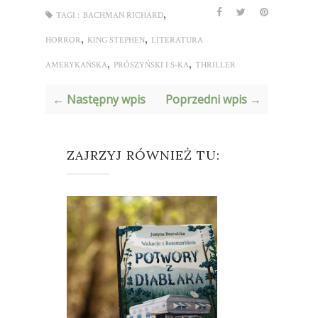
,
TAGI :
BACHMAN RICHARD
,
,
HORROR
KING STEPHEN
LITERATURA
,
,
AMERYKAŃSKA
PRÓSZYŃSKI I S-KA
THRILLER
← Następny wpis
Poprzedni wpis →
ZAJRZYJ RÓWNIEŻ TU: