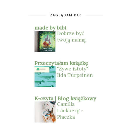
ZAGLĄDAM DO:
made by bibi
Dobrze być
twoją mamą
Przeczytałam książkę
"Żywe istoty"
Iida Turpeinen
K-czyta | Blog książkowy
Camilla
Läckberg -
Płaczka