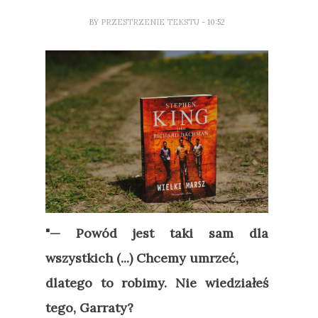
BY
PRZESTRZENIE TEKSTU
- 10:52
"
—
Powód jest taki sam dla
wszystkich (...) Chcemy umrzeć,
dlatego to robimy. Nie wiedziałeś
tego, Garraty?