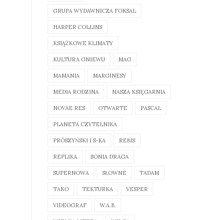
GRUPA WYDAWNICZA FOKSAL
HARPER COLLINS
KSIĄŻKOWE KLIMATY
KULTURA GNIEWU
MAG
MAMANIA
MARGINESY
MEDIA RODZINA
NASZA KSIĘGARNIA
NOVAE RES
OTWARTE
PASCAL
PLANETA CZYTELNIKA
PRÓSZYŃSKI I S-KA
REBIS
REPLIKA
SONIA DRAGA
SUPERNOWA
SŁOWNE
TADAM
TAKO
TEKTURKA
VESPER
VIDEOGRAF
W.A.B.