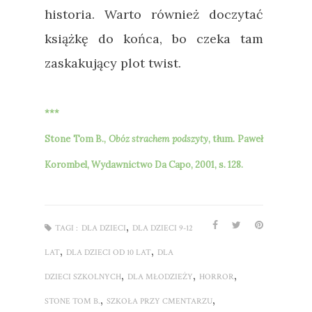
historia. Warto również doczytać
książkę do końca, bo czeka tam
zaskakujący plot twist.
***
Stone Tom B.,
Obóz strachem podszyty
, tłum. Paweł
Korombel
, Wydawnictwo Da Capo, 2001, s. 128
.
,
TAGI :
DLA DZIECI
DLA DZIECI 9-12
,
,
LAT
DLA DZIECI OD 10 LAT
DLA
,
,
,
DZIECI SZKOLNYCH
DLA MŁODZIEŻY
HORROR
,
,
STONE TOM B.
SZKOŁA PRZY CMENTARZU