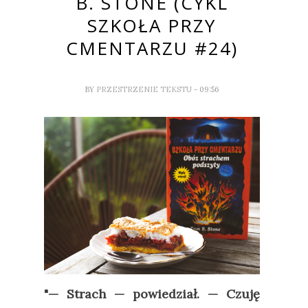
B. STONE (CYKL
SZKOŁA PRZY
CMENTARZU #24)
BY
PRZESTRZENIE TEKSTU
- 09:56
"
—
Strach
—
powiedział.
—
Czuję