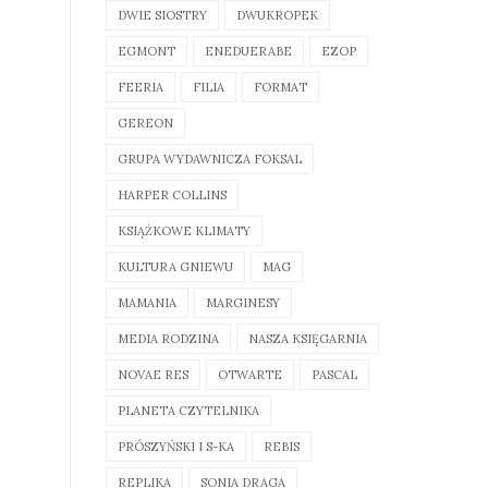
DWIE SIOSTRY
DWUKROPEK
EGMONT
ENEDUERABE
EZOP
FEERIA
FILIA
FORMAT
GEREON
GRUPA WYDAWNICZA FOKSAL
HARPER COLLINS
KSIĄŻKOWE KLIMATY
KULTURA GNIEWU
MAG
MAMANIA
MARGINESY
MEDIA RODZINA
NASZA KSIĘGARNIA
NOVAE RES
OTWARTE
PASCAL
PLANETA CZYTELNIKA
PRÓSZYŃSKI I S-KA
REBIS
REPLIKA
SONIA DRAGA