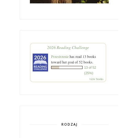
2026 Reading Challenge
Przestrzenie
has read 13 books
toward her goal of 52 books.
13 of 52
(25%)
view books
RODZAJ