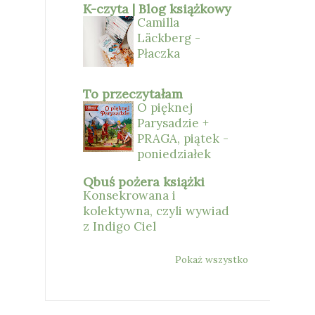
K-czyta | Blog książkowy
Camilla
Läckberg -
Płaczka
To przeczytałam
O pięknej
Parysadzie +
PRAGA, piątek -
poniedziałek
Qbuś pożera książki
Konsekrowana i
kolektywna, czyli wywiad
z Indigo Ciel
Pokaż wszystko