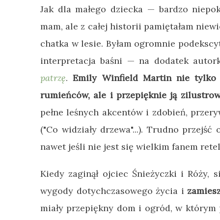
Jak dla małego dziecka
—
bardzo niepok
mam, ale z całej historii pamiętałam niewi
chatka w lesie. Byłam ogromnie podekscyt
interpretacja baśni
—
na dodatek autork
patrzę
.
Emily Winfield Martin nie tylko
rumieńców, ale i przepięknie ją zilustrow
pełne leśnych akcentów i zdobień, przer
("Co widziały drzewa"...). Trudno przejś
nawet jeśli nie jest się wielkim fanem rete
Kiedy zaginął ojciec Śnieżyczki i Róży, 
wygody dotychczasowego życia i
zamiesz
miały przepiękny dom i ogród, w którym p