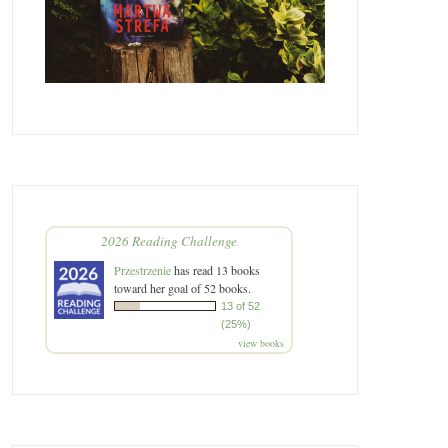
2026 Reading Challenge
Przestrzenie
has read 13 books
toward her goal of 52 books.
13 of 52
(25%)
view books