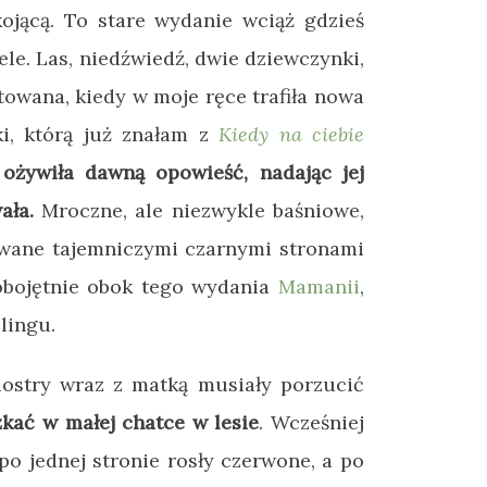
ojącą. To stare wydanie wciąż gdzieś
ele. Las, niedźwiedź, dwie dziewczynki,
owana, kiedy w moje ręce trafiła nowa
i, którą już znałam z
Kiedy na ciebie
 ożywiła dawną opowieść, nadając jej
ała.
Mroczne, ale niezwykle baśniowe,
ywane tajemniczymi czarnymi stronami
ć obojętnie obok tego wydania
Mamanii
,
llingu.
siostry wraz z matką musiały porzucić
kać w małej chatce w lesie
. Wcześniej
o jednej stronie rosły czerwone, a po