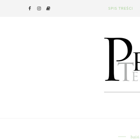
SPIS TREŚCI
baśń