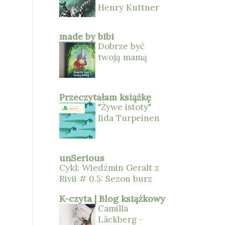
Henry Kuttner
made by bibi
Dobrze być
twoją mamą
Przeczytałam książkę
"Żywe istoty"
Iida Turpeinen
unSerious
Cykl: Wiedźmin Geralt z
Rivii # 0.5: Sezon burz
K-czyta | Blog książkowy
Camilla
Läckberg -